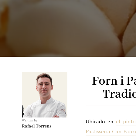
Forn i P
Tradic
Written by
Ubicado en
el pinto
Rafael Torrens
Pastisseria Can Pan