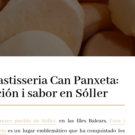
astisseria Can Panxeta:
ión i sabor en Sóller
resco pueblo de Sóller,
en las Illes Balears,
Forn i
xeta
es un lugar emblemático que ha conquistado los