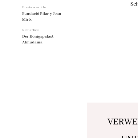
Sch
Previous article
Fundació Pilar y Joan
Miró.
Next article
Der Königspalast
Almudaina
VERWE