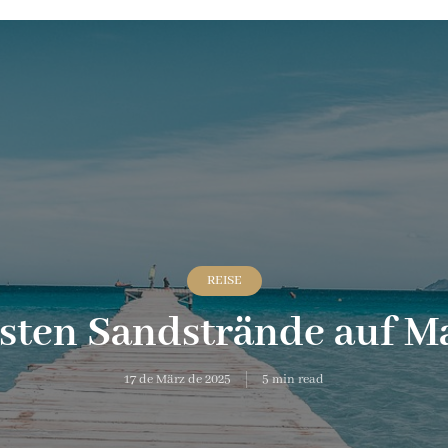
REISE
sten Sandstrände auf M
17 de März de 2025
5 min read