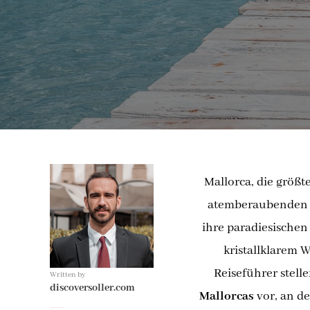
Mallorca, die größt
atemberaubenden L
ihre paradiesische
kristallklarem W
Reiseführer stell
Written by
discoversoller.com
Mallorcas
vor, an d