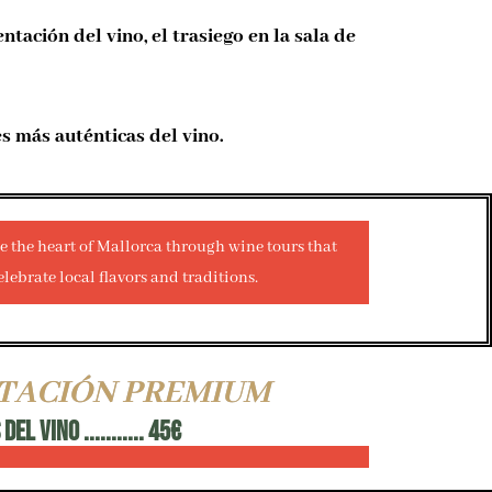
ación del vino, el trasiego en la sala de
es más auténticas del vino.
STACIÓN PREMIUM
L VINO ........... 45€