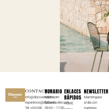
HORARIO
ENLACES
NEWSLETTER
CONTACTO
RÁPIDOS
info@discoversoller.com
Martes –
Manténgase
experience@discoversoller.com
Sábado
al día con
HOME
Tel: +34 658
09:00 – 17:30
nuestras