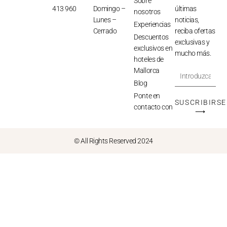
Sobre
413 960
Domingo –
últimas
nosotros
Lunes –
noticias,
Experiencias
Cerrado
reciba ofertas
Descuentos
exclusivas y
exclusivos en
mucho más.
hoteles de
Mallorca
Blog
Ponte en
SUSCRIBIRSE
contacto con
⟶
© All Rights Reserved 2024