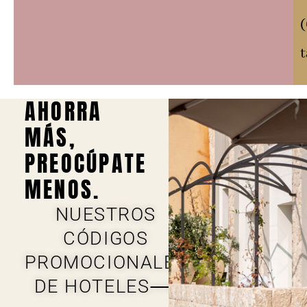
t
AHORRA
MÁS,
PREOCÚPATE
MENOS.
NUESTROS
CÓDIGOS
PROMOCIONALES
DE HOTELES⟶