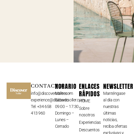
HORARIO
ENLACES
NEWSLETTER
CONTACTO
RÁPIDOS
info@discoversoller.com
Martes –
Manténgase
experience@discoversoller.com
Sábado
al día con
HOME
Tel: +34 658
09:00 – 17:30
nuestras
Sobre
413 960
Domingo –
últimas
nosotros
Lunes –
noticias,
Experiencias
Cerrado
reciba ofertas
Descuentos
exclusivas y