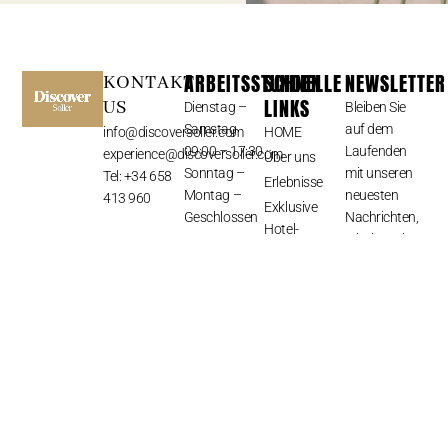
ARBEITSSTUNDEN
SCHNELLE
NEWSLETTER
KONTAKT
LINKS
US
Dienstag –
Bleiben Sie
Samstag
auf dem
info@discoversoller.com
HOME
09:00 – 17:30
Laufenden
experience@discoversoller.com
Über uns
Sonntag –
mit unseren
Tel: +34 658
Erlebnisse
Montag –
neuesten
413 960
Exklusive
Geschlossen
Nachrichten,
Hotel-
erhalten Sie
Rabatte auf
exklusive
Mallorca
Angebote
Blog
und vieles
Kontakt
mehr.
ABONNIEREN
⟶